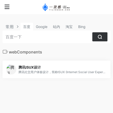
常用
百度
Google
站内
淘宝
Bing
webComponents
腾讯ISUX设计
腾讯社交用户体验设计，简称ISUX (Internet Social User Experience)，成立于2011年1月11日，是腾讯集团核心、全球最具规模的UX设计团队，专业成员包括用户研究、交互设计、视觉设计、品牌设计、视频动画设计、UI开发、产品设计与市场研究等，至今ISUX分布于中国深圳总部、北京、上海、成都及韩国首尔。