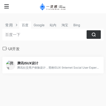
常用
百度
Google
站内
淘宝
Bing
UI开发
腾讯ISUX设计
腾讯社交用户体验设计，简称ISUX (Internet Social User Experience)，成立于2011年1月11日，是腾讯集团核心、全球最具规模的UX设计团队，专业成员包括用户研究、交互设计、视觉设计、品牌设计、视频动画设计、UI开发、产品设计与市场研究等，至今ISUX分布于中国深圳总部、北京、上海、成都及韩国首尔。